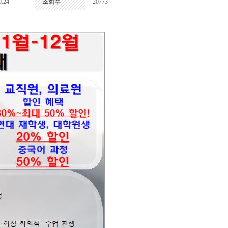
0.24
조회수
20773