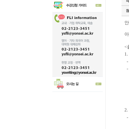
안
아
<
1
-
-
1
2
3
4
2
-
1