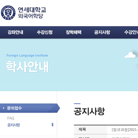
제목
[정규과정]202