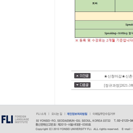
★신청마감★신촌캠퍼스 
[정규과정]2021-3